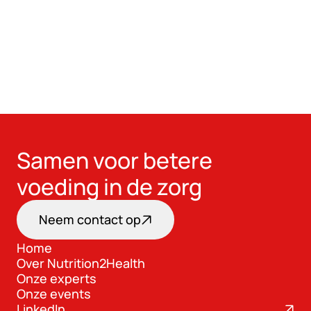
Samen voor betere 
voeding in de zorg
Neem contact op
Home
Over Nutrition2Health
Home
Onze experts
Over Nutrition2Health
Onze events
Onze experts
LinkedIn