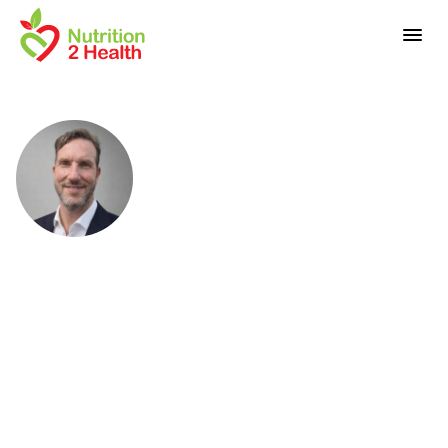
E
r
i
k
A
l
t
e
n
a