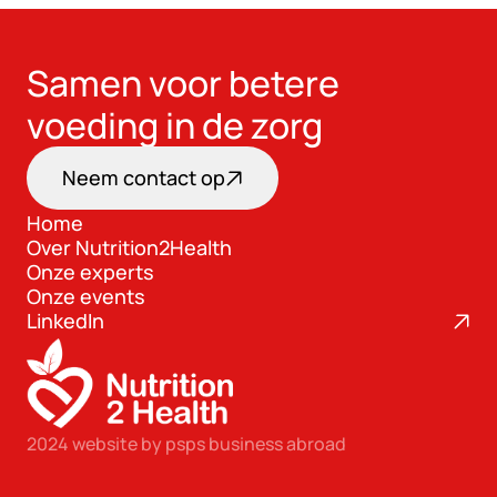
Samen voor betere 
voeding in de zorg
Neem contact op
Home
Over Nutrition2Health
Home
Onze experts
Over Nutrition2Health
Onze events
Onze experts
LinkedIn
Onze events
2024 website by psps business abroad